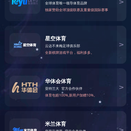
栏目分类
米兰体育官
方网站
>五大亮点抢先看 第二届军
>企业质量文化建设与研达
联系我们
>研达应用案例之——电子
>加固便携机在某军用车载