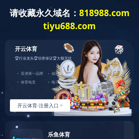
米兰体育官方网站
米兰(中国)体育
关于我们
新闻动态
产品展示
官方网站-AC
Milan