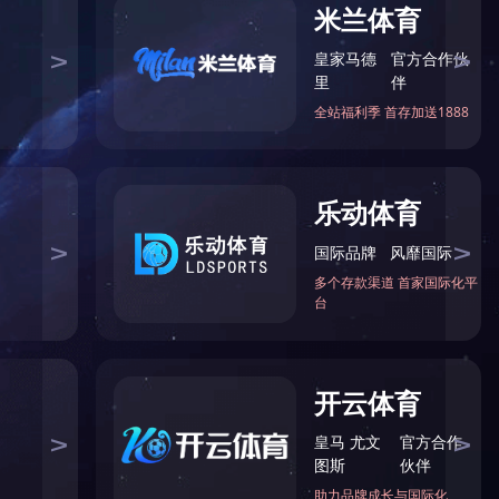
米兰体育官方网站
>
解决方案
>