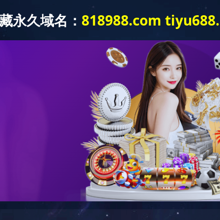
闻动态
产品展示
解决方案
OEM服务
工程