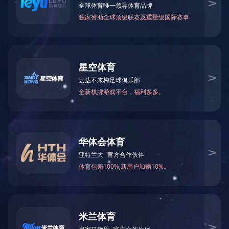
栏目分类
UPS电源
联系我们