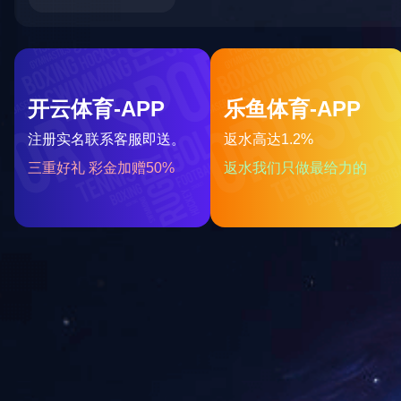
027-87345255
公司：
米兰(中国)体育官方网站-
AC Milan
邮箱：
273931066@qq.com
地址：
公司地址：武汉东湖新技术
开发区关东科技工业园华光
大道18号 仓库地址：武汉
市洪山区关山大道保利花园