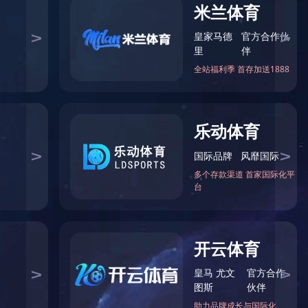
官方网站
>
产品展示
>
研华产品
>
工业机箱
>
1067