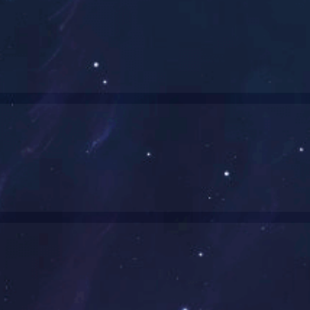
工业机箱
米兰体育
IPC-7120
作者： 时间：2020-04-03 浏览量：